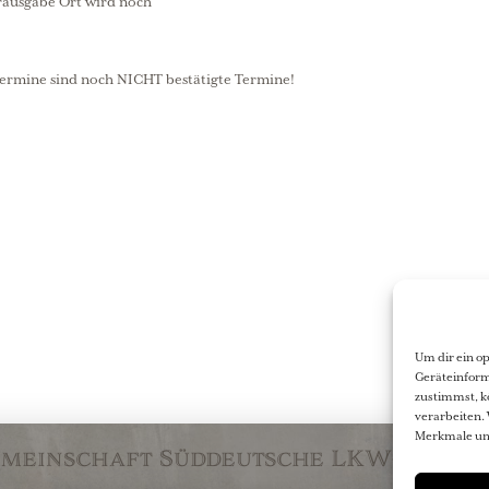
ausgabe Ort wird noch
ermine sind noch NICHT bestätigte Termine!
Um dir ein o
Geräteinform
zustimmst, k
verarbeiten. 
Merkmale und
emeinschaft Süddeutsche LKW-Veter